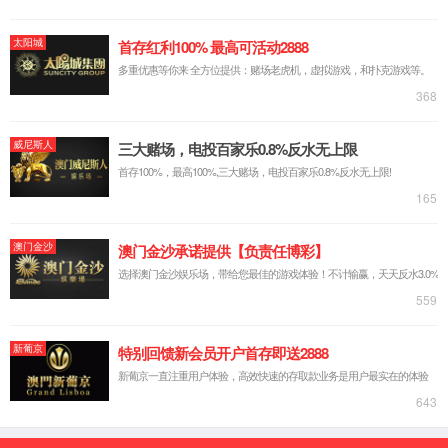
窗口
主要应用：投影系统, 影像系统, 激光防护, 光学测
量, 仪器仪表等。
View More